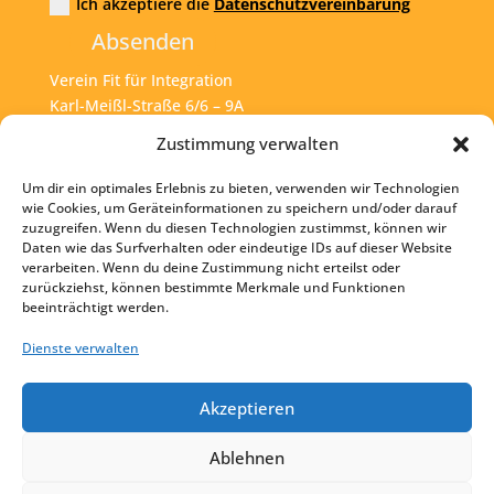
Ich akzeptiere die
Datenschutzvereinbarung
Absenden
Verein Fit für Integration
Karl-Meißl-Straße 6/6 – 9A
A – 1200 Wien
Zustimmung verwalten
Um dir ein optimales Erlebnis zu bieten, verwenden wir Technologien
Tel:
+43 1 925 77 46
wie Cookies, um Geräteinformationen zu speichern und/oder darauf
zuzugreifen. Wenn du diesen Technologien zustimmst, können wir
Mail:
office@fit4int.at
Daten wie das Surfverhalten oder eindeutige IDs auf dieser Website
verarbeiten. Wenn du deine Zustimmung nicht erteilst oder
zurückziehst, können bestimmte Merkmale und Funktionen
beeinträchtigt werden.
Startseite
Kontakt
Dienste verwalten
Impressum
Akzeptieren
Datenschutz
Ablehnen