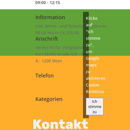
09:00 - 12:15
Information
Klicke
auf
inkl. Werte- und Orientierungskurse.
"Ich
80 UE Mo-Fr / € 370,00
Anschrift
stimme
zu",
Verein Fit für Integration
um
Karl-Meißl-Straße 6/6 - 9A
Google
A - 1200 Wien
maps
zu
Telefon
aktivieren
+43 1 925 77 46
Cookie-
Richtlinie
Kategorien
Ich
stimme
A2
zu
Kurs
Kontakt