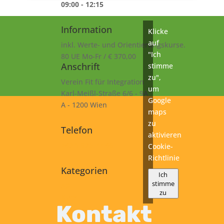
09:00 - 12:15
Information
Klicke
auf
inkl. Werte- und Orientierungskurse.
"Ich
80 UE Mo-Fr / € 370,00
Anschrift
stimme
zu",
Verein Fit für Integration
um
Karl-Meißl-Straße 6/6 - 9A
Google
A - 1200 Wien
maps
zu
Telefon
aktivieren
+43 1 925 77 46
Cookie-
Richtlinie
Kategorien
Ich
stimme
A2
zu
Kurs
Kontakt