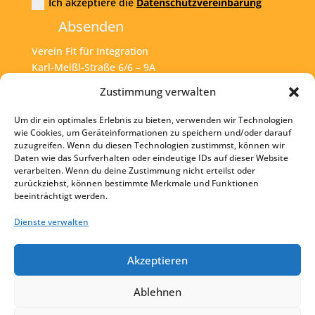
Ich akzeptiere die
Datenschutzvereinbarung
Absenden
Verein Fit für Integration
Karl-Meißl-Straße 6/6 – 9A
A – 1200 Wien
Zustimmung verwalten
Um dir ein optimales Erlebnis zu bieten, verwenden wir Technologien
Tel:
+43 1 925 77 46
wie Cookies, um Geräteinformationen zu speichern und/oder darauf
zuzugreifen. Wenn du diesen Technologien zustimmst, können wir
Mail:
office@fit4int.at
Daten wie das Surfverhalten oder eindeutige IDs auf dieser Website
verarbeiten. Wenn du deine Zustimmung nicht erteilst oder
zurückziehst, können bestimmte Merkmale und Funktionen
beeinträchtigt werden.
Startseite
Kontakt
Dienste verwalten
Impressum
Akzeptieren
Datenschutz
Ablehnen