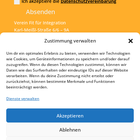
Ich akzeptiere die
Datenschutzvereinbarung
Absenden
Verein Fit für Integration
Karl-Meißl-Straße 6/6 – 9A
A – 1200 Wien
Zustimmung verwalten
Um dir ein optimales Erlebnis zu bieten, verwenden wir Technologien
Tel:
+43 1 925 77 46
wie Cookies, um Geräteinformationen zu speichern und/oder darauf
zuzugreifen. Wenn du diesen Technologien zustimmst, können wir
Mail:
office@fit4int.at
Daten wie das Surfverhalten oder eindeutige IDs auf dieser Website
verarbeiten. Wenn du deine Zustimmung nicht erteilst oder
zurückziehst, können bestimmte Merkmale und Funktionen
beeinträchtigt werden.
Startseite
Kontakt
Dienste verwalten
Impressum
Akzeptieren
Datenschutz
Ablehnen