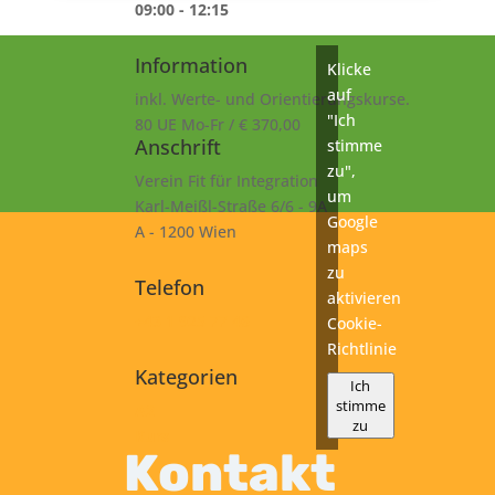
09:00 - 12:15
Information
Klicke
auf
inkl. Werte- und Orientierungskurse.
"Ich
80 UE Mo-Fr / € 370,00
Anschrift
stimme
zu",
Verein Fit für Integration
um
Karl-Meißl-Straße 6/6 - 9A
Google
A - 1200 Wien
maps
zu
Telefon
aktivieren
+43 1 925 77 46
Cookie-
Richtlinie
Kategorien
Ich
stimme
A2
zu
Kurs
Kontakt