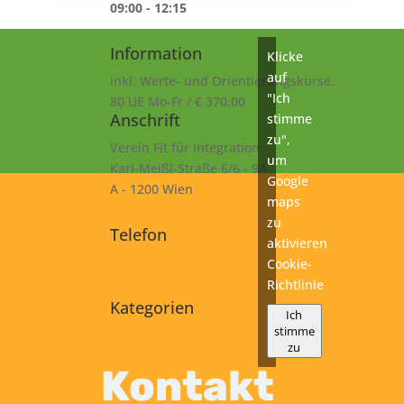
09:00 - 12:15
Information
Klicke
auf
inkl. Werte- und Orientierungskurse.
"Ich
80 UE Mo-Fr / € 370,00
Anschrift
stimme
zu",
Verein Fit für Integration
um
Karl-Meißl-Straße 6/6 - 9A
Google
A - 1200 Wien
maps
zu
Telefon
aktivieren
+43 1 925 77 46
Cookie-
Richtlinie
Kategorien
Ich
stimme
A2
zu
Kurs
Kontakt