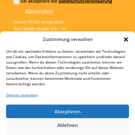
Ich akzeptiere die
Datenschutzvereinbarung
Absenden
Verein Fit für Integration
Karl-Meißl-Straße 6/6 – 9A
A – 1200 Wien
Zustimmung verwalten
Um dir ein optimales Erlebnis zu bieten, verwenden wir Technologien
Tel:
+43 1 925 77 46
wie Cookies, um Geräteinformationen zu speichern und/oder darauf
zuzugreifen. Wenn du diesen Technologien zustimmst, können wir
Mail:
office@fit4int.at
Daten wie das Surfverhalten oder eindeutige IDs auf dieser Website
verarbeiten. Wenn du deine Zustimmung nicht erteilst oder
zurückziehst, können bestimmte Merkmale und Funktionen
beeinträchtigt werden.
Startseite
Kontakt
Dienste verwalten
Impressum
Akzeptieren
Datenschutz
Ablehnen