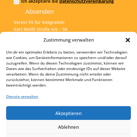
Ich akzeptiere die
Datenschutzvereinbarung
Absenden
Verein Fit für Integration
Karl-Meißl-Straße 6/6 – 9A
A – 1200 Wien
Zustimmung verwalten
Um dir ein optimales Erlebnis zu bieten, verwenden wir Technologien
Tel:
+43 1 925 77 46
wie Cookies, um Geräteinformationen zu speichern und/oder darauf
zuzugreifen. Wenn du diesen Technologien zustimmst, können wir
Mail:
office@fit4int.at
Daten wie das Surfverhalten oder eindeutige IDs auf dieser Website
verarbeiten. Wenn du deine Zustimmung nicht erteilst oder
zurückziehst, können bestimmte Merkmale und Funktionen
beeinträchtigt werden.
Startseite
Kontakt
Dienste verwalten
Impressum
Akzeptieren
Datenschutz
Ablehnen