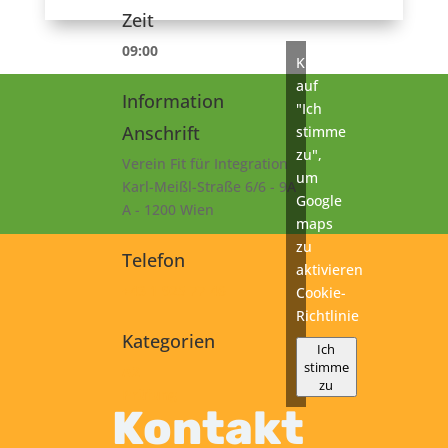
Zeit
09:00
Klicke
auf
Information
"Ich
Anschrift
stimme
zu",
Verein Fit für Integration
um
Karl-Meißl-Straße 6/6 - 9A
Google
A - 1200 Wien
maps
zu
Telefon
aktivieren
+43 1 925 77 46
Cookie-
Richtlinie
Kategorien
Ich
stimme
A2
zu
Prüfung
Kontakt