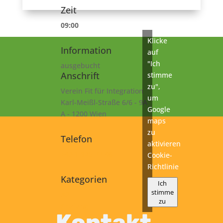
Zeit
09:00
Klicke
Information
auf
"Ich
ausgebucht
Anschrift
stimme
zu",
Verein Fit für Integration
um
Karl-Meißl-Straße 6/6 - 9A
Google
A - 1200 Wien
maps
zu
Telefon
aktivieren
+43 1 925 77 46
Cookie-
Richtlinie
Kategorien
Ich
stimme
A2
zu
Prüfung
Kontakt