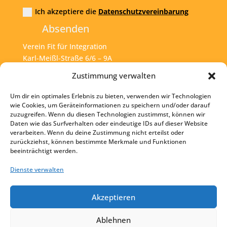
Ich akzeptiere die
Datenschutzvereinbarung
Absenden
Verein Fit für Integration
Karl-Meißl-Straße 6/6 – 9A
A – 1200 Wien
Zustimmung verwalten
Um dir ein optimales Erlebnis zu bieten, verwenden wir Technologien
Tel:
+43 1 925 77 46
wie Cookies, um Geräteinformationen zu speichern und/oder darauf
zuzugreifen. Wenn du diesen Technologien zustimmst, können wir
Mail:
office@fit4int.at
Daten wie das Surfverhalten oder eindeutige IDs auf dieser Website
verarbeiten. Wenn du deine Zustimmung nicht erteilst oder
zurückziehst, können bestimmte Merkmale und Funktionen
beeinträchtigt werden.
Startseite
Kontakt
Dienste verwalten
Impressum
Akzeptieren
Datenschutz
Ablehnen