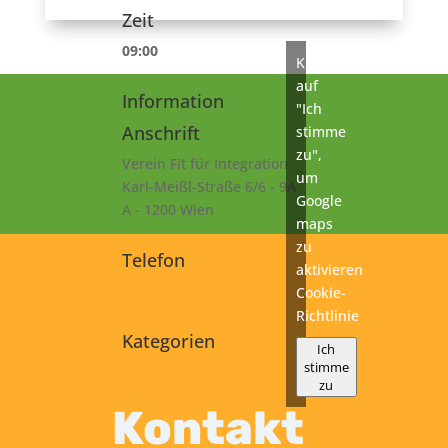
Zeit
09:00
Klicke
auf
Information
"Ich
Anschrift
stimme
zu",
Verein Fit für Integration
um
Karl-Meißl-Straße 6/6 - 9A
Google
A - 1200 Wien
maps
zu
Telefon
aktivieren
+43 1 925 77 46
Cookie-
Richtlinie
Kategorien
Ich
stimme
A2
zu
Prüfung
Kontakt