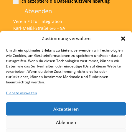
Ich akzeptiere die
Datenschutzvereinbarung
Absenden
Verein Fit für Integration
Karl-Meißl-Straße 6/6 – 9A
A – 1200 Wien
Zustimmung verwalten
Um dir ein optimales Erlebnis zu bieten, verwenden wir Technologien
Tel:
+43 1 925 77 46
wie Cookies, um Geräteinformationen zu speichern und/oder darauf
zuzugreifen. Wenn du diesen Technologien zustimmst, können wir
Mail:
office@fit4int.at
Daten wie das Surfverhalten oder eindeutige IDs auf dieser Website
verarbeiten. Wenn du deine Zustimmung nicht erteilst oder
zurückziehst, können bestimmte Merkmale und Funktionen
beeinträchtigt werden.
Startseite
Kontakt
Dienste verwalten
Impressum
Akzeptieren
Datenschutz
Ablehnen