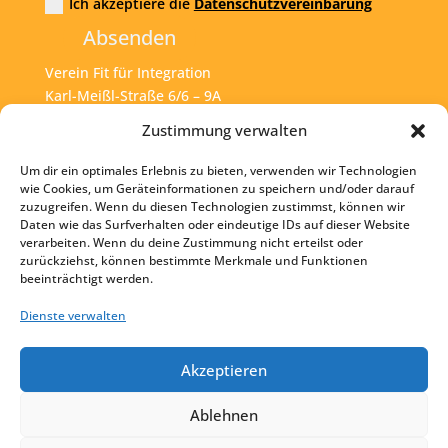
Ich akzeptiere die
Datenschutzvereinbarung
Absenden
Verein Fit für Integration
Karl-Meißl-Straße 6/6 – 9A
A – 1200 Wien
Zustimmung verwalten
Um dir ein optimales Erlebnis zu bieten, verwenden wir Technologien
Tel:
+43 1 925 77 46
wie Cookies, um Geräteinformationen zu speichern und/oder darauf
zuzugreifen. Wenn du diesen Technologien zustimmst, können wir
Mail:
office@fit4int.at
Daten wie das Surfverhalten oder eindeutige IDs auf dieser Website
verarbeiten. Wenn du deine Zustimmung nicht erteilst oder
zurückziehst, können bestimmte Merkmale und Funktionen
beeinträchtigt werden.
Startseite
Kontakt
Dienste verwalten
Impressum
Akzeptieren
Datenschutz
Ablehnen