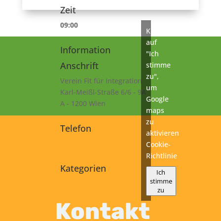
Zeit
09:00
Klicke
auf
Information
"Ich
Anschrift
stimme
zu",
Verein Fit für Integration
um
Karl-Meißl-Straße 6/6 - 9A
Google
A - 1200 Wien
maps
zu
Telefon
aktivieren
+43 1 925 77 46
Cookie-
Richtlinie
Kategorien
Ich
stimme
A2
zu
Prüfung
Kontakt