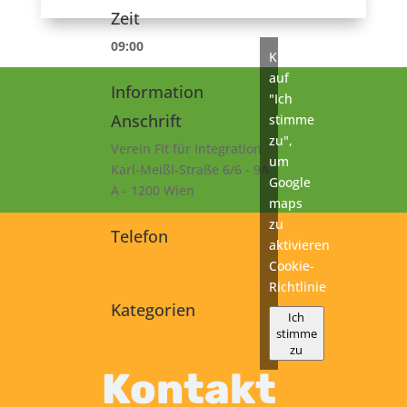
Zeit
09:00
Klicke
auf
Information
"Ich
Anschrift
stimme
zu",
Verein Fit für Integration
um
Karl-Meißl-Straße 6/6 - 9A
Google
A - 1200 Wien
maps
zu
Telefon
aktivieren
+43 1 925 77 46
Cookie-
Richtlinie
Kategorien
Ich
stimme
B1
zu
Prüfung
Kontakt