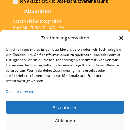
Ich akzeptiere die
Datenschutzvereinbarung
Absenden
Verein Fit für Integration
Karl-Meißl-Straße 6/6 – 9A
A – 1200 Wien
Zustimmung verwalten
Um dir ein optimales Erlebnis zu bieten, verwenden wir Technologien
Tel:
+43 1 925 77 46
wie Cookies, um Geräteinformationen zu speichern und/oder darauf
zuzugreifen. Wenn du diesen Technologien zustimmst, können wir
Mail:
office@fit4int.at
Daten wie das Surfverhalten oder eindeutige IDs auf dieser Website
verarbeiten. Wenn du deine Zustimmung nicht erteilst oder
zurückziehst, können bestimmte Merkmale und Funktionen
beeinträchtigt werden.
Startseite
Kontakt
Dienste verwalten
Impressum
Akzeptieren
Datenschutz
Ablehnen