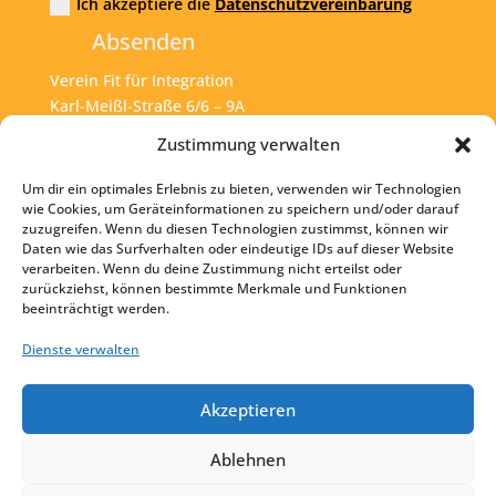
Ich akzeptiere die
Datenschutzvereinbarung
Absenden
Verein Fit für Integration
Karl-Meißl-Straße 6/6 – 9A
A – 1200 Wien
Zustimmung verwalten
Um dir ein optimales Erlebnis zu bieten, verwenden wir Technologien
Tel:
+43 1 925 77 46
wie Cookies, um Geräteinformationen zu speichern und/oder darauf
zuzugreifen. Wenn du diesen Technologien zustimmst, können wir
Mail:
office@fit4int.at
Daten wie das Surfverhalten oder eindeutige IDs auf dieser Website
verarbeiten. Wenn du deine Zustimmung nicht erteilst oder
zurückziehst, können bestimmte Merkmale und Funktionen
beeinträchtigt werden.
Startseite
Kontakt
Dienste verwalten
Impressum
Akzeptieren
Datenschutz
Ablehnen