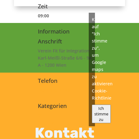
Zeit
09:00
Klicke
auf
Information
"Ich
Anschrift
stimme
zu",
Verein Fit für Integration
um
Karl-Meißl-Straße 6/6 - 9A
Google
A - 1200 Wien
maps
zu
Telefon
aktivieren
+43 1 925 77 46
Cookie-
Richtlinie
Kategorien
Ich
stimme
B1
zu
Prüfung
Kontakt