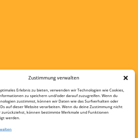
Zustimmung verwalten
optimales Erlebnis zu bieten, verwenden wir Technologien wie Cookies,
nformationen zu speichern und/oder darauf zuzugreifen. Wenn du
nologien zustimmst, können wir Daten wie das Surfverhalten oder
Startseite
IDs auf dieser Website verarbeiten. Wenn du deine Zustimmung nicht
Kontakt
der zurückziehst, können bestimmte Merkmale und Funktionen
igt werden.
Impressum
rwalten
Datenschutz