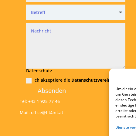
Datenschutz
Ich akzeptiere die
Datenschutzvereinbarung
Um dir ein 
Absenden
um Gerätei
diesen Tech
Tel:
+43 1 925 77 46
eindeutige 
erteilst o
Mail:
office@fit4int.at
beeinträcht
Dienste ve