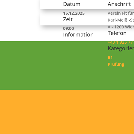
Datum
Anschrift
15.12.2025
Verein Fit fü
Zeit
Karl-Meißl-St
A - 1200 Wie
09:00
Telefon
Information
+43 1 925 77
Kategorie
B1
Prüfung