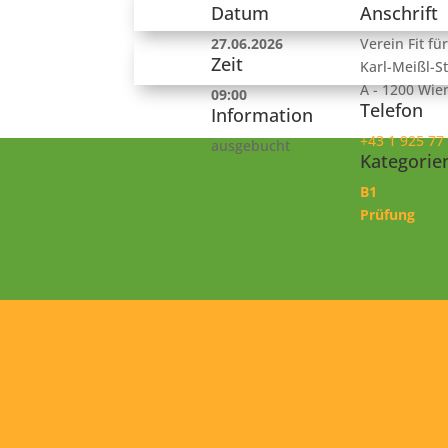
Datum
Anschrift
27.06.2026
Verein Fit fü
Zeit
Karl-Meißl-St
A - 1200 Wie
09:00
Telefon
Information
+43 1 925 77
ausgebucht
Kategorie
B1
Prüfung