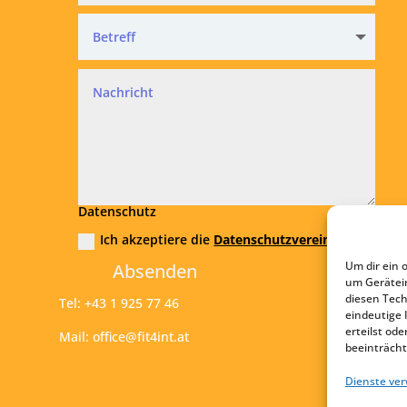
Datenschutz
Ich akzeptiere die
Datenschutzvereinbarung
Um dir ein 
Absenden
um Gerätei
diesen Tech
Tel:
+43 1 925 77 46
eindeutige 
erteilst o
Mail:
office@fit4int.at
beeinträcht
Dienste ve