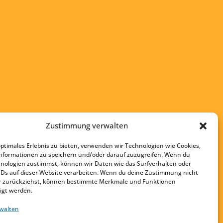
Zustimmung verwalten
optimales Erlebnis zu bieten, verwenden wir Technologien wie Cookies,
nformationen zu speichern und/oder darauf zuzugreifen. Wenn du
nologien zustimmst, können wir Daten wie das Surfverhalten oder
Startseite
IDs auf dieser Website verarbeiten. Wenn du deine Zustimmung nicht
Kontakt
der zurückziehst, können bestimmte Merkmale und Funktionen
igt werden.
Impressum
rwalten
Datenschutz