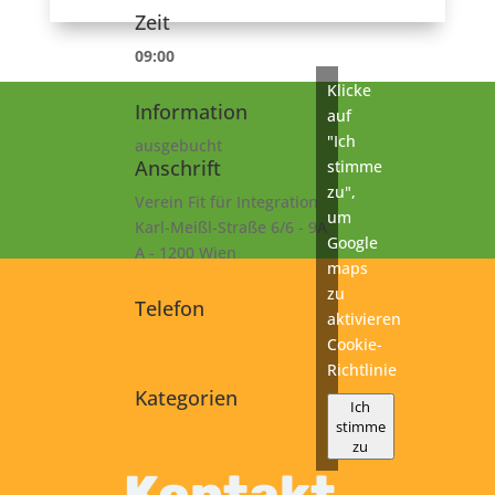
Zeit
09:00
Klicke
Information
auf
"Ich
ausgebucht
Anschrift
stimme
zu",
Verein Fit für Integration
um
Karl-Meißl-Straße 6/6 - 9A
Google
A - 1200 Wien
maps
zu
Telefon
aktivieren
+43 1 925 77 46
Cookie-
Richtlinie
Kategorien
Ich
stimme
B1
zu
Prüfung
Kontakt