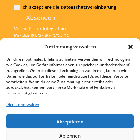
Ich akzeptiere die
Datenschutzvereinbarung
Absenden
Verein Fit für Integration
Karl-Meißl-Straße 6/6 – 9A
A – 1200 Wien
Zustimmung verwalten
Um dir ein optimales Erlebnis zu bieten, verwenden wir Technologien
Tel:
+43 1 925 77 46
wie Cookies, um Geräteinformationen zu speichern und/oder darauf
zuzugreifen. Wenn du diesen Technologien zustimmst, können wir
Mail:
office@fit4int.at
Daten wie das Surfverhalten oder eindeutige IDs auf dieser Website
verarbeiten. Wenn du deine Zustimmung nicht erteilst oder
zurückziehst, können bestimmte Merkmale und Funktionen
beeinträchtigt werden.
Startseite
Kontakt
Dienste verwalten
Impressum
Akzeptieren
Datenschutz
Ablehnen