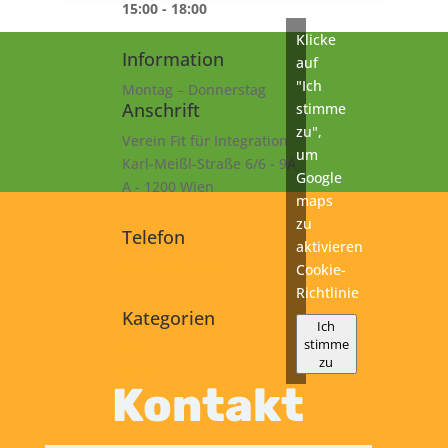
15:00 - 18:00
Klicke
Information
auf
"Ich
Montag – Donnerstag
Anschrift
stimme
zu",
Verein Fit für Integration
um
Karl-Meißl-Straße 6/6 - 9A
Google
A - 1200 Wien
maps
zu
Telefon
aktivieren
+43 1 925 77 46
Cookie-
Richtlinie
Kategorien
Ich
stimme
B2
zu
Kurs
Kontakt