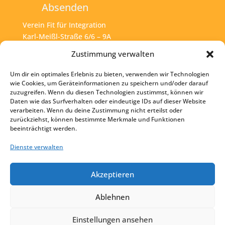
Absenden
Verein Fit für Integration
Karl-Meißl-Straße 6/6 – 9A
A – 1200 Wien
Zustimmung verwalten
Um dir ein optimales Erlebnis zu bieten, verwenden wir Technologien
Tel:
+43 1 925 77 46
wie Cookies, um Geräteinformationen zu speichern und/oder darauf
zuzugreifen. Wenn du diesen Technologien zustimmst, können wir
Mail:
office@fit4int.at
Daten wie das Surfverhalten oder eindeutige IDs auf dieser Website
verarbeiten. Wenn du deine Zustimmung nicht erteilst oder
zurückziehst, können bestimmte Merkmale und Funktionen
beeinträchtigt werden.
Startseite
Kontakt
Dienste verwalten
Impressum
Akzeptieren
Datenschutz
Ablehnen
Einstellungen ansehen