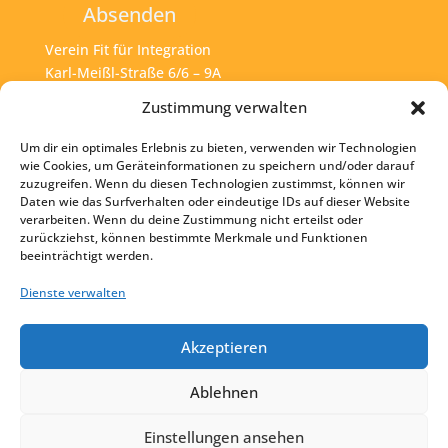
Absenden
Verein Fit für Integration
Karl-Meißl-Straße 6/6 – 9A
A – 1200 Wien
Zustimmung verwalten
Um dir ein optimales Erlebnis zu bieten, verwenden wir Technologien
Tel:
+43 1 925 77 46
wie Cookies, um Geräteinformationen zu speichern und/oder darauf
zuzugreifen. Wenn du diesen Technologien zustimmst, können wir
Mail:
office@fit4int.at
Daten wie das Surfverhalten oder eindeutige IDs auf dieser Website
verarbeiten. Wenn du deine Zustimmung nicht erteilst oder
zurückziehst, können bestimmte Merkmale und Funktionen
beeinträchtigt werden.
Startseite
Kontakt
Dienste verwalten
Impressum
Akzeptieren
Datenschutz
Ablehnen
Einstellungen ansehen