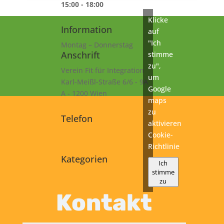
15:00 - 18:00
Klicke
Information
auf
"Ich
Montag – Donnerstag
Anschrift
stimme
zu",
Verein Fit für Integration
um
Karl-Meißl-Straße 6/6 - 9A
Google
A - 1200 Wien
maps
zu
Telefon
aktivieren
+43 1 925 77 46
Cookie-
Richtlinie
Kategorien
Ich
stimme
B2
zu
Kurs
Kontakt