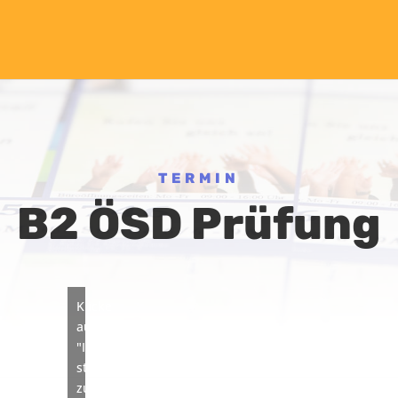
TERMIN
B2 ÖSD Prüfung
Klicke
auf
"Ich
stimme
zu",