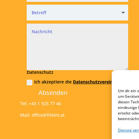
Datenschutz
Ich akzeptiere die
Datenschutzvereinbarung
Um dir ein 
Absenden
um Gerätei
diesen Tech
Tel:
+43 1 925 77 46
eindeutige 
erteilst o
Mail:
office@fit4int.at
beeinträcht
Dienste ve