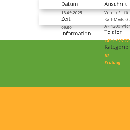
Datum
Anschrift
13.09.2025
Verein Fit fü
Zeit
Karl-Meißl-St
A - 1200 Wie
09:00
Telefon
Information
+43 1 925 77
Kategorie
B2
Prüfung