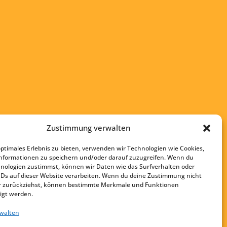
Zustimmung verwalten
optimales Erlebnis zu bieten, verwenden wir Technologien wie Cookies,
nformationen zu speichern und/oder darauf zuzugreifen. Wenn du
nologien zustimmst, können wir Daten wie das Surfverhalten oder
Startseite
IDs auf dieser Website verarbeiten. Wenn du deine Zustimmung nicht
Kontakt
der zurückziehst, können bestimmte Merkmale und Funktionen
igt werden.
Impressum
rwalten
Datenschutz