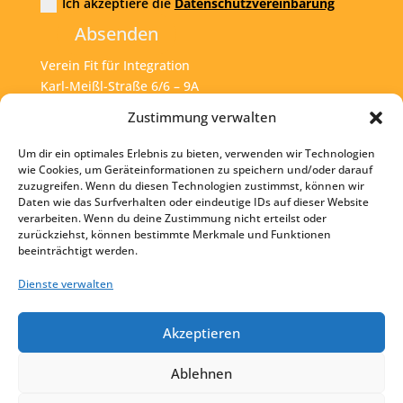
Ich akzeptiere die
Datenschutzvereinbarung
Absenden
Verein Fit für Integration
Karl-Meißl-Straße 6/6 – 9A
A – 1200 Wien
Zustimmung verwalten
Um dir ein optimales Erlebnis zu bieten, verwenden wir Technologien
Tel:
+43 1 925 77 46
wie Cookies, um Geräteinformationen zu speichern und/oder darauf
zuzugreifen. Wenn du diesen Technologien zustimmst, können wir
Mail:
office@fit4int.at
Daten wie das Surfverhalten oder eindeutige IDs auf dieser Website
verarbeiten. Wenn du deine Zustimmung nicht erteilst oder
zurückziehst, können bestimmte Merkmale und Funktionen
beeinträchtigt werden.
Startseite
Kontakt
Dienste verwalten
Impressum
Akzeptieren
Datenschutz
Ablehnen