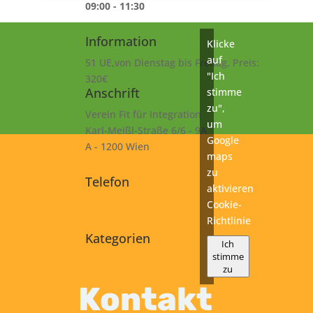
09:00 - 11:30
Information
Klicke
auf
51 UE,von Dienstag bis Freitag, Preis:
"Ich
320€
Anschrift
stimme
zu",
Verein Fit für Integration
um
Karl-Meißl-Straße 6/6 - 9A
Google
A - 1200 Wien
maps
zu
Telefon
aktivieren
+43 1 925 77 46
Cookie-
Richtlinie
Kategorien
Ich
stimme
B1
zu
Kurs
Kontakt