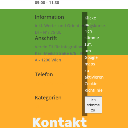
09:00 - 11:30
Information
Klicke
auf
inkl. Werte- und Orientierungskurse.
"Ich
Di – Fr / 75 UE
Anschrift
stimme
zu",
Verein Fit für Integration
um
Karl-Meißl-Straße 6/6 - 9A
Google
A - 1200 Wien
maps
zu
Telefon
aktivieren
+43 1 925 77 46
Cookie-
Richtlinie
Kategorien
Ich
stimme
B1
zu
Kurs
Kontakt