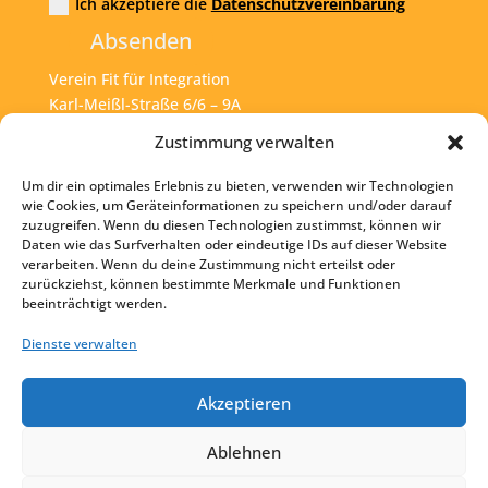
Ich akzeptiere die
Datenschutzvereinbarung
Absenden
Verein Fit für Integration
Karl-Meißl-Straße 6/6 – 9A
A – 1200 Wien
Zustimmung verwalten
Um dir ein optimales Erlebnis zu bieten, verwenden wir Technologien
Tel:
+43 1 925 77 46
wie Cookies, um Geräteinformationen zu speichern und/oder darauf
zuzugreifen. Wenn du diesen Technologien zustimmst, können wir
Mail:
office@fit4int.at
Daten wie das Surfverhalten oder eindeutige IDs auf dieser Website
verarbeiten. Wenn du deine Zustimmung nicht erteilst oder
zurückziehst, können bestimmte Merkmale und Funktionen
beeinträchtigt werden.
Startseite
Kontakt
Dienste verwalten
Impressum
Akzeptieren
Datenschutz
Ablehnen