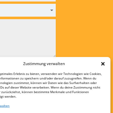
Zustimmung verwalten
ere die
Datenschutzvereinbarung
optimales Erlebnis zu bieten, verwenden wir Technologien wie Cookies,
den
nformationen zu speichern und/oder darauf zuzugreifen. Wenn du
nologien zustimmst, können wir Daten wie das Surfverhalten oder
Startseite
IDs auf dieser Website verarbeiten. Wenn du deine Zustimmung nicht
Kontakt
der zurückziehst, können bestimmte Merkmale und Funktionen
igt werden.
Impressum
rwalten
Datenschutz