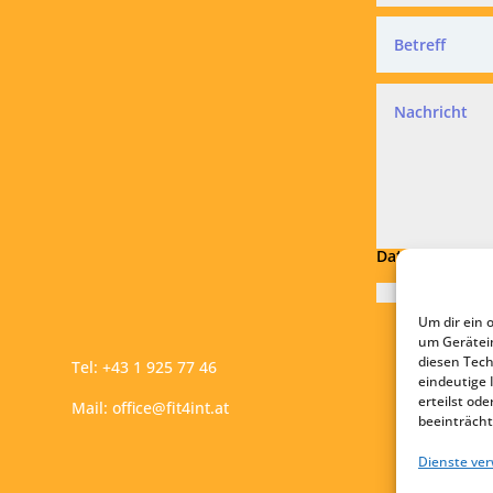
Datenschutz
Ich akzepti
Um dir ein 
Absen
um Gerätei
diesen Tech
Tel:
+43 1 925 77 46
eindeutige 
erteilst o
Mail:
office@fit4int.at
beeinträcht
Dienste ve