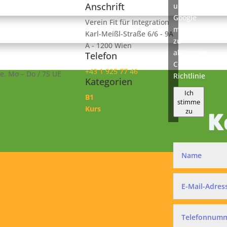
Anschrift
um
Google
Verein Fit für Integration
maps
Karl-Meißl-Straße 6/6 - 9A
zu
A - 1200 Wien
aktivieren
Telefon
Cookie-
+43 1 925 77 46
e. Mo – Do / 75 UE
Richtlinie
Kategorien
Ich
B1
stimme
Kurs
zu
K