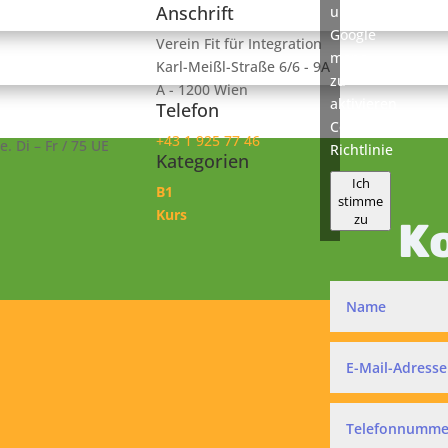
Anschrift
um
Google
Verein Fit für Integration
maps
Karl-Meißl-Straße 6/6 - 9A
zu
A - 1200 Wien
aktivieren
Telefon
Cookie-
+43 1 925 77 46
. Di – Fr / 75 UE
Richtlinie
Kategorien
Ich
B1
stimme
Kurs
zu
K