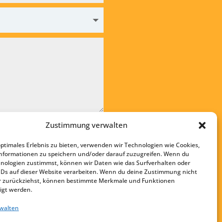
Zustimmung verwalten
e die
Datenschutzvereinbarung
optimales Erlebnis zu bieten, verwenden wir Technologien wie Cookies,
en
nformationen zu speichern und/oder darauf zuzugreifen. Wenn du
nologien zustimmst, können wir Daten wie das Surfverhalten oder
Startseite
IDs auf dieser Website verarbeiten. Wenn du deine Zustimmung nicht
Kontakt
der zurückziehst, können bestimmte Merkmale und Funktionen
igt werden.
Impressum
rwalten
Datenschutz