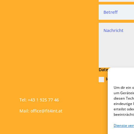
Datenschutz
Ich akzeptier
Um dir ein 
Absend
um Gerätei
diesen Tech
Tel:
+43 1 925 77 46
eindeutige 
erteilst o
Mail:
office@fit4int.at
beeinträcht
Dienste ve