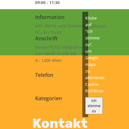
09:00 - 11:30
Information
Klicke
auf
inkl. Werte- und Orientierungskurse.
"Ich
Di – Fr / 75 UE
Anschrift
stimme
zu",
Verein Fit für Integration
um
Karl-Meißl-Straße 6/6 - 9A
Google
A - 1200 Wien
maps
zu
Telefon
aktivieren
+43 1 925 77 46
Cookie-
Richtlinie
Kategorien
Ich
stimme
B1
zu
Kurs
Kontakt