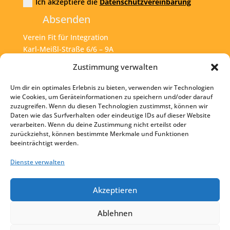
Ich akzeptiere die
Datenschutzvereinbarung
Absenden
Verein Fit für Integration
Karl-Meißl-Straße 6/6 – 9A
A – 1200 Wien
Zustimmung verwalten
Um dir ein optimales Erlebnis zu bieten, verwenden wir Technologien
Tel:
+43 1 925 77 46
wie Cookies, um Geräteinformationen zu speichern und/oder darauf
zuzugreifen. Wenn du diesen Technologien zustimmst, können wir
Mail:
office@fit4int.at
Daten wie das Surfverhalten oder eindeutige IDs auf dieser Website
verarbeiten. Wenn du deine Zustimmung nicht erteilst oder
zurückziehst, können bestimmte Merkmale und Funktionen
beeinträchtigt werden.
Startseite
Kontakt
Dienste verwalten
Impressum
Akzeptieren
Datenschutz
Ablehnen