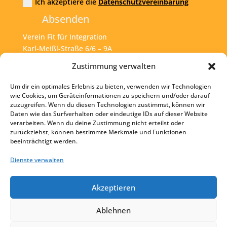
Ich akzeptiere die
Datenschutzvereinbarung
Absenden
Verein Fit für Integration
Karl-Meißl-Straße 6/6 – 9A
A – 1200 Wien
Zustimmung verwalten
Um dir ein optimales Erlebnis zu bieten, verwenden wir Technologien
Tel:
+43 1 925 77 46
wie Cookies, um Geräteinformationen zu speichern und/oder darauf
zuzugreifen. Wenn du diesen Technologien zustimmst, können wir
Mail:
office@fit4int.at
Daten wie das Surfverhalten oder eindeutige IDs auf dieser Website
verarbeiten. Wenn du deine Zustimmung nicht erteilst oder
zurückziehst, können bestimmte Merkmale und Funktionen
beeinträchtigt werden.
Startseite
Kontakt
Dienste verwalten
Impressum
Akzeptieren
Datenschutz
Ablehnen