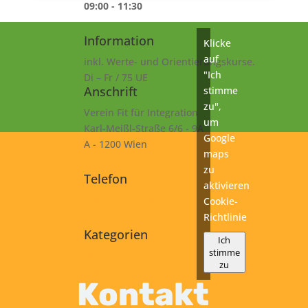
09:00 - 11:30
Information
Klicke
auf
inkl. Werte- und Orientierungskurse.
"Ich
Di – Fr / 75 UE
Anschrift
stimme
zu",
Verein Fit für Integration
um
Karl-Meißl-Straße 6/6 - 9A
Google
A - 1200 Wien
maps
zu
Telefon
aktivieren
+43 1 925 77 46
Cookie-
Richtlinie
Kategorien
Ich
stimme
B1
zu
Kurs
Kontakt