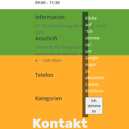
09:00 - 11:30
Information
Klicke
auf
51 UE,von Dienstag bis Freitag, Preis:
"Ich
320€
Anschrift
stimme
zu",
Verein Fit für Integration
um
Karl-Meißl-Straße 6/6 - 9A
Google
A - 1200 Wien
maps
zu
Telefon
aktivieren
+43 1 925 77 46
Cookie-
Richtlinie
Kategorien
Ich
stimme
B1
zu
Kurs
Kontakt