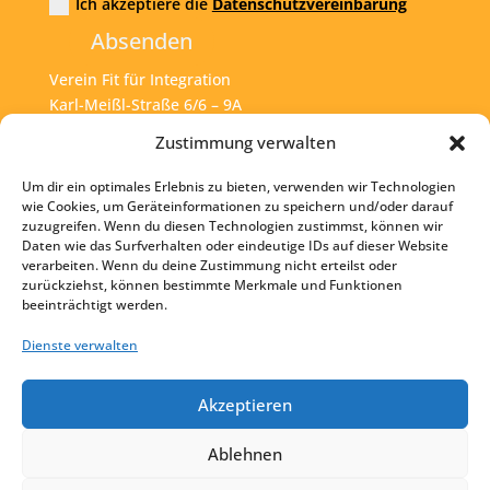
Ich akzeptiere die
Datenschutzvereinbarung
Absenden
Verein Fit für Integration
Karl-Meißl-Straße 6/6 – 9A
A – 1200 Wien
Zustimmung verwalten
Um dir ein optimales Erlebnis zu bieten, verwenden wir Technologien
Tel:
+43 1 925 77 46
wie Cookies, um Geräteinformationen zu speichern und/oder darauf
zuzugreifen. Wenn du diesen Technologien zustimmst, können wir
Mail:
office@fit4int.at
Daten wie das Surfverhalten oder eindeutige IDs auf dieser Website
verarbeiten. Wenn du deine Zustimmung nicht erteilst oder
zurückziehst, können bestimmte Merkmale und Funktionen
beeinträchtigt werden.
Startseite
Kontakt
Dienste verwalten
Impressum
Akzeptieren
Datenschutz
Ablehnen