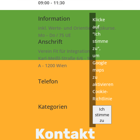
09:00 - 11:30
Information
Klicke
auf
inkl. Werte- und Orientierungskurse.
"Ich
Mo – Do / 75 UE
Anschrift
stimme
zu",
Verein Fit für Integration
um
Karl-Meißl-Straße 6/6 - 9A
Google
A - 1200 Wien
maps
zu
Telefon
aktivieren
+43 1 925 77 46
Cookie-
Richtlinie
Kategorien
Ich
stimme
B1
zu
Kurs
Kontakt