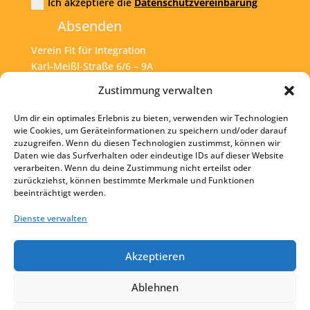
Ich akzeptiere die
Datenschutzvereinbarung
Absenden
Verein Fit für Integration
Karl-Meißl-Straße 6/6 – 9A
A – 1200 Wien
Zustimmung verwalten
Um dir ein optimales Erlebnis zu bieten, verwenden wir Technologien
Tel:
+43 1 925 77 46
wie Cookies, um Geräteinformationen zu speichern und/oder darauf
zuzugreifen. Wenn du diesen Technologien zustimmst, können wir
Mail:
office@fit4int.at
Daten wie das Surfverhalten oder eindeutige IDs auf dieser Website
verarbeiten. Wenn du deine Zustimmung nicht erteilst oder
zurückziehst, können bestimmte Merkmale und Funktionen
beeinträchtigt werden.
Startseite
Kontakt
Dienste verwalten
Impressum
Akzeptieren
Datenschutz
Ablehnen