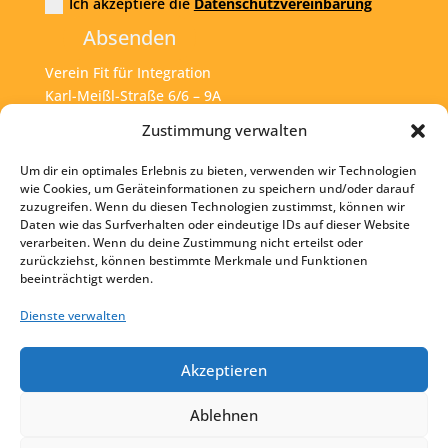
Ich akzeptiere die
Datenschutzvereinbarung
Absenden
Verein Fit für Integration
Karl-Meißl-Straße 6/6 – 9A
A – 1200 Wien
Zustimmung verwalten
Um dir ein optimales Erlebnis zu bieten, verwenden wir Technologien
Tel:
+43 1 925 77 46
wie Cookies, um Geräteinformationen zu speichern und/oder darauf
zuzugreifen. Wenn du diesen Technologien zustimmst, können wir
Mail:
office@fit4int.at
Daten wie das Surfverhalten oder eindeutige IDs auf dieser Website
verarbeiten. Wenn du deine Zustimmung nicht erteilst oder
zurückziehst, können bestimmte Merkmale und Funktionen
beeinträchtigt werden.
Startseite
Kontakt
Dienste verwalten
Impressum
Akzeptieren
Datenschutz
Ablehnen