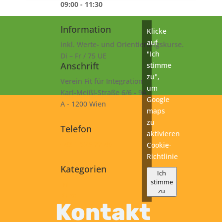
09:00 - 11:30
Information
Klicke
auf
inkl. Werte- und Orientierungskurse.
"Ich
Di – Fr / 75 UE
Anschrift
stimme
zu",
Verein Fit für Integration
um
Karl-Meißl-Straße 6/6 - 9A
Google
A - 1200 Wien
maps
zu
Telefon
aktivieren
+43 1 925 77 46
Cookie-
Richtlinie
Kategorien
Ich
stimme
B1
zu
Kurs
Kontakt