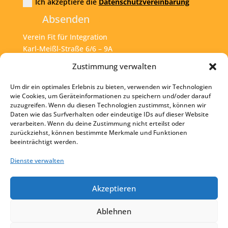
Ich akzeptiere die
Datenschutzvereinbarung
Absenden
Verein Fit für Integration
Karl-Meißl-Straße 6/6 – 9A
A – 1200 Wien
Zustimmung verwalten
Um dir ein optimales Erlebnis zu bieten, verwenden wir Technologien
Tel:
+43 1 925 77 46
wie Cookies, um Geräteinformationen zu speichern und/oder darauf
zuzugreifen. Wenn du diesen Technologien zustimmst, können wir
Mail:
office@fit4int.at
Daten wie das Surfverhalten oder eindeutige IDs auf dieser Website
verarbeiten. Wenn du deine Zustimmung nicht erteilst oder
zurückziehst, können bestimmte Merkmale und Funktionen
beeinträchtigt werden.
Startseite
Kontakt
Dienste verwalten
Impressum
Akzeptieren
Datenschutz
Ablehnen