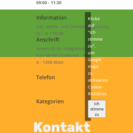
09:00 - 11:30
Information
Klicke
auf
inkl. Werte- und Orientierungskurse.
"Ich
Di – Fr / 75 UE
Anschrift
stimme
zu",
Verein Fit für Integration
um
Karl-Meißl-Straße 6/6 - 9A
Google
A - 1200 Wien
maps
zu
Telefon
aktivieren
+43 1 925 77 46
Cookie-
Richtlinie
Kategorien
Ich
stimme
B1
zu
Kurs
Kontakt