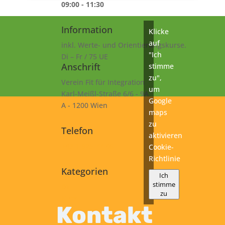
09:00 - 11:30
Information
Klicke
auf
inkl. Werte- und Orientierungskurse.
"Ich
Di – Fr / 75 UE
Anschrift
stimme
zu",
Verein Fit für Integration
um
Karl-Meißl-Straße 6/6 - 9A
Google
A - 1200 Wien
maps
zu
Telefon
aktivieren
+43 1 925 77 46
Cookie-
Richtlinie
Kategorien
Ich
stimme
B1
zu
Kurs
Kontakt