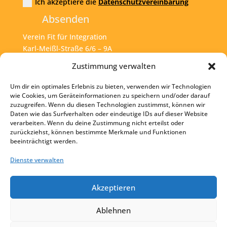
Ich akzeptiere die
Datenschutzvereinbarung
Absenden
Verein Fit für Integration
Karl-Meißl-Straße 6/6 – 9A
A – 1200 Wien
Zustimmung verwalten
Um dir ein optimales Erlebnis zu bieten, verwenden wir Technologien
Tel:
+43 1 925 77 46
wie Cookies, um Geräteinformationen zu speichern und/oder darauf
zuzugreifen. Wenn du diesen Technologien zustimmst, können wir
Mail:
office@fit4int.at
Daten wie das Surfverhalten oder eindeutige IDs auf dieser Website
verarbeiten. Wenn du deine Zustimmung nicht erteilst oder
zurückziehst, können bestimmte Merkmale und Funktionen
beeinträchtigt werden.
Startseite
Kontakt
Dienste verwalten
Impressum
Akzeptieren
Datenschutz
Ablehnen