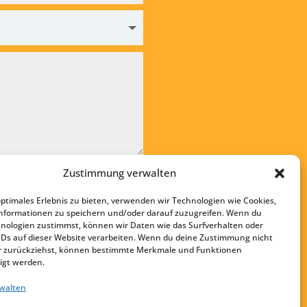
Zustimmung verwalten
e die
Datenschutzvereinbarung
optimales Erlebnis zu bieten, verwenden wir Technologien wie Cookies,
en
nformationen zu speichern und/oder darauf zuzugreifen. Wenn du
nologien zustimmst, können wir Daten wie das Surfverhalten oder
Startseite
IDs auf dieser Website verarbeiten. Wenn du deine Zustimmung nicht
Kontakt
der zurückziehst, können bestimmte Merkmale und Funktionen
igt werden.
Impressum
rwalten
Datenschutz