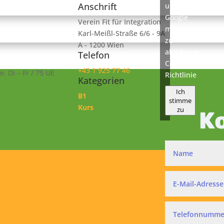
Anschrift
um
Google
Verein Fit für Integration
maps
Karl-Meißl-Straße 6/6 - 9A
zu
A - 1200 Wien
aktivieren
Telefon
Cookie-
+43 1 925 77 46
. Di – Fr / 75 UE
Richtlinie
Kategorien
Ich
B1
stimme
Kurs
zu
K