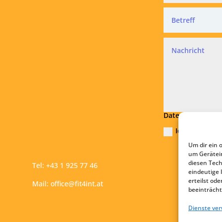
Datenschutz
Ich akzeptier
Um dir ein 
Absend
um Gerätei
diesen Tech
Tel:
+43 1 925 77 46
eindeutige 
erteilst o
Mail:
office@fit4int.at
beeinträcht
Dienste ve