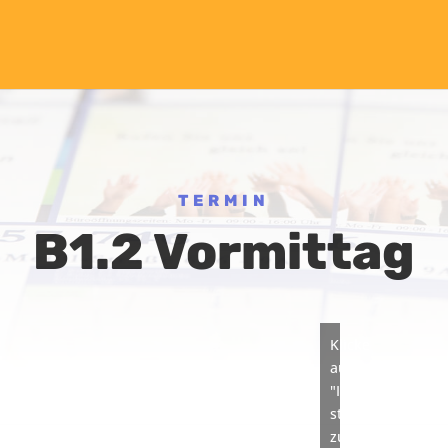
TERMIN
B1.2 Vormittag
Klicke
auf
"Ich
stimme
zu",