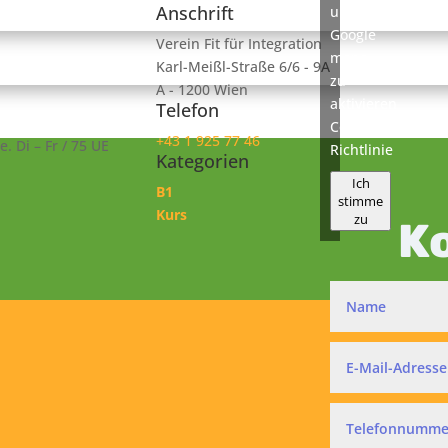
Anschrift
um
Google
Verein Fit für Integration
maps
Karl-Meißl-Straße 6/6 - 9A
zu
A - 1200 Wien
aktivieren
Telefon
Cookie-
+43 1 925 77 46
. Di – Fr / 75 UE
Richtlinie
Kategorien
Ich
B1
stimme
Kurs
zu
K