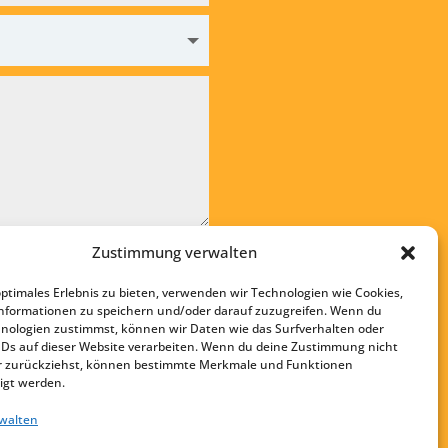
Zustimmung verwalten
e die
Datenschutzvereinbarung
optimales Erlebnis zu bieten, verwenden wir Technologien wie Cookies,
en
nformationen zu speichern und/oder darauf zuzugreifen. Wenn du
nologien zustimmst, können wir Daten wie das Surfverhalten oder
Startseite
IDs auf dieser Website verarbeiten. Wenn du deine Zustimmung nicht
Kontakt
der zurückziehst, können bestimmte Merkmale und Funktionen
igt werden.
Impressum
rwalten
Datenschutz