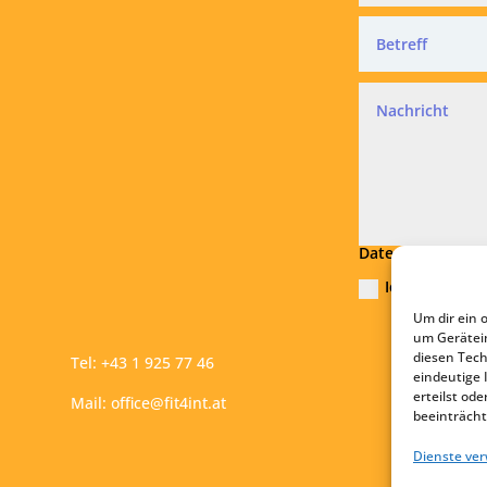
Datenschutz
Ich akzeptier
Um dir ein 
Absend
um Gerätei
diesen Tech
Tel:
+43 1 925 77 46
eindeutige 
erteilst o
Mail:
office@fit4int.at
beeinträcht
Dienste ve