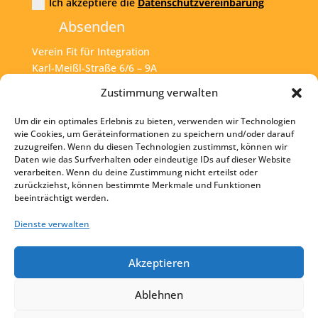
Ich akzeptiere die
Datenschutzvereinbarung
Absenden
Verein Fit für Integration
Karl-Meißl-Straße 6/6 – 9A
A – 1200 Wien
Zustimmung verwalten
Um dir ein optimales Erlebnis zu bieten, verwenden wir Technologien
Tel:
+43 1 925 77 46
wie Cookies, um Geräteinformationen zu speichern und/oder darauf
zuzugreifen. Wenn du diesen Technologien zustimmst, können wir
Mail:
office@fit4int.at
Daten wie das Surfverhalten oder eindeutige IDs auf dieser Website
verarbeiten. Wenn du deine Zustimmung nicht erteilst oder
zurückziehst, können bestimmte Merkmale und Funktionen
beeinträchtigt werden.
Startseite
Kontakt
Dienste verwalten
Impressum
Akzeptieren
Datenschutz
Ablehnen