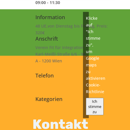
09:00 - 11:30
Information
Klicke
auf
48 UE,von Dienstag bis Freitag, Preis:
"Ich
320€
Anschrift
stimme
zu",
Verein Fit für Integration
um
Karl-Meißl-Straße 6/6 - 9A
Google
A - 1200 Wien
maps
zu
Telefon
aktivieren
+43 1 925 77 46
Cookie-
Richtlinie
Kategorien
Ich
stimme
B1
zu
Kurs
Kontakt