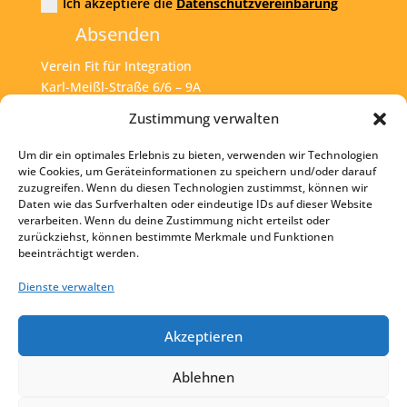
Ich akzeptiere die
Datenschutzvereinbarung
Absenden
Verein Fit für Integration
Karl-Meißl-Straße 6/6 – 9A
A – 1200 Wien
Zustimmung verwalten
Um dir ein optimales Erlebnis zu bieten, verwenden wir Technologien
Tel:
+43 1 925 77 46
wie Cookies, um Geräteinformationen zu speichern und/oder darauf
zuzugreifen. Wenn du diesen Technologien zustimmst, können wir
Mail:
office@fit4int.at
Daten wie das Surfverhalten oder eindeutige IDs auf dieser Website
verarbeiten. Wenn du deine Zustimmung nicht erteilst oder
zurückziehst, können bestimmte Merkmale und Funktionen
beeinträchtigt werden.
Startseite
Kontakt
Dienste verwalten
Impressum
Akzeptieren
Datenschutz
Ablehnen