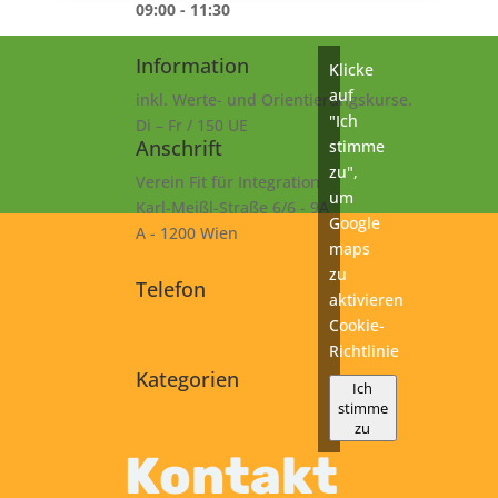
09:00 - 11:30
Information
Klicke
auf
inkl. Werte- und Orientierungskurse.
"Ich
Di – Fr / 150 UE
Anschrift
stimme
zu",
Verein Fit für Integration
um
Karl-Meißl-Straße 6/6 - 9A
Google
A - 1200 Wien
maps
zu
Telefon
aktivieren
+43 1 925 77 46
Cookie-
Richtlinie
Kategorien
Ich
stimme
B1
zu
Kurs
Kontakt