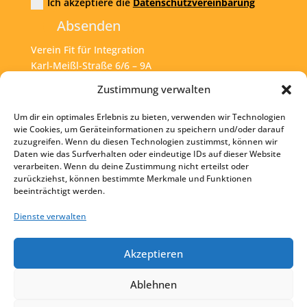
Ich akzeptiere die
Datenschutzvereinbarung
Absenden
Verein Fit für Integration
Karl-Meißl-Straße 6/6 – 9A
A – 1200 Wien
Zustimmung verwalten
Um dir ein optimales Erlebnis zu bieten, verwenden wir Technologien
Tel:
+43 1 925 77 46
wie Cookies, um Geräteinformationen zu speichern und/oder darauf
zuzugreifen. Wenn du diesen Technologien zustimmst, können wir
Mail:
office@fit4int.at
Daten wie das Surfverhalten oder eindeutige IDs auf dieser Website
verarbeiten. Wenn du deine Zustimmung nicht erteilst oder
zurückziehst, können bestimmte Merkmale und Funktionen
beeinträchtigt werden.
Startseite
Kontakt
Dienste verwalten
Impressum
Akzeptieren
Datenschutz
Ablehnen