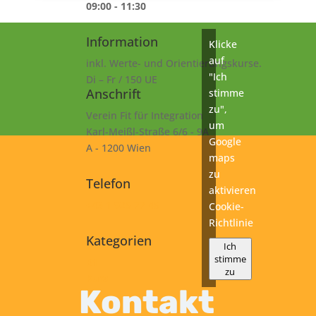
09:00 - 11:30
Information
Klicke
auf
inkl. Werte- und Orientierungskurse.
"Ich
Di – Fr / 150 UE
Anschrift
stimme
zu",
Verein Fit für Integration
um
Karl-Meißl-Straße 6/6 - 9A
Google
A - 1200 Wien
maps
zu
Telefon
aktivieren
+43 1 925 77 46
Cookie-
Richtlinie
Kategorien
Ich
stimme
B1
zu
Kurs
Kontakt