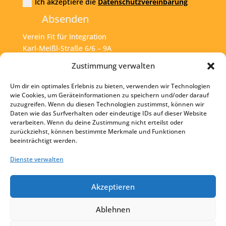
Ich akzeptiere die
Datenschutzvereinbarung
Absenden
Verein Fit für Integration
Karl-Meißl-Straße 6/6 – 9A
A – 1200 Wien
Zustimmung verwalten
Um dir ein optimales Erlebnis zu bieten, verwenden wir Technologien
Tel:
+43 1 925 77 46
wie Cookies, um Geräteinformationen zu speichern und/oder darauf
zuzugreifen. Wenn du diesen Technologien zustimmst, können wir
Mail:
office@fit4int.at
Daten wie das Surfverhalten oder eindeutige IDs auf dieser Website
verarbeiten. Wenn du deine Zustimmung nicht erteilst oder
zurückziehst, können bestimmte Merkmale und Funktionen
beeinträchtigt werden.
Startseite
Kontakt
Dienste verwalten
Impressum
Akzeptieren
Datenschutz
Ablehnen