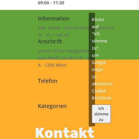
09:00 - 11:30
Information
Klicke
auf
inkl. Werte- und Orientierungskurse.
"Ich
Di – Fr / 150 UE
Anschrift
stimme
zu",
Verein Fit für Integration
um
Karl-Meißl-Straße 6/6 - 9A
Google
A - 1200 Wien
maps
zu
Telefon
aktivieren
+43 1 925 77 46
Cookie-
Richtlinie
Kategorien
Ich
stimme
B1
zu
Kurs
Kontakt