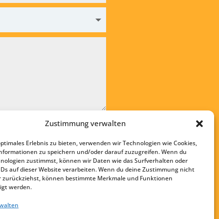
Zustimmung verwalten
re die
Datenschutzvereinbarung
optimales Erlebnis zu bieten, verwenden wir Technologien wie Cookies,
en
nformationen zu speichern und/oder darauf zuzugreifen. Wenn du
nologien zustimmst, können wir Daten wie das Surfverhalten oder
Startseite
IDs auf dieser Website verarbeiten. Wenn du deine Zustimmung nicht
Kontakt
der zurückziehst, können bestimmte Merkmale und Funktionen
igt werden.
Impressum
rwalten
Datenschutz