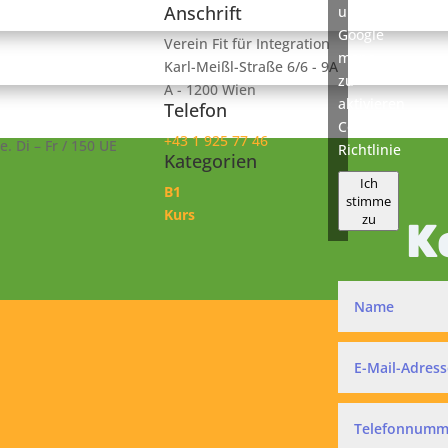
Anschrift
um
Google
Verein Fit für Integration
maps
Karl-Meißl-Straße 6/6 - 9A
zu
A - 1200 Wien
aktivieren
Telefon
Cookie-
+43 1 925 77 46
. Di – Fr / 150 UE
Richtlinie
Kategorien
Ich
B1
stimme
Kurs
zu
K