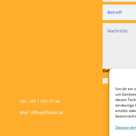
Datenschutz
Ich akzeptie
Um dir ein 
Absend
um Gerätei
diesen Tech
Tel:
+43 1 925 77 46
eindeutige 
erteilst o
Mail:
office@fit4int.at
beeinträcht
Dienste ve