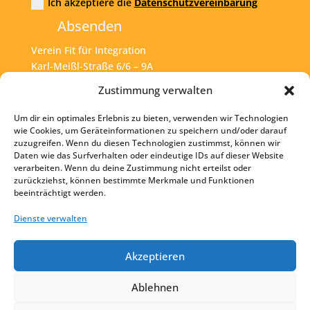
Ich akzeptiere die
Datenschutzvereinbarung
Absenden
Verein Fit für Integration
Karl-Meißl-Straße 6/6 – 9A
A – 1200 Wien
Zustimmung verwalten
Um dir ein optimales Erlebnis zu bieten, verwenden wir Technologien
Tel:
+43 1 925 77 46
wie Cookies, um Geräteinformationen zu speichern und/oder darauf
zuzugreifen. Wenn du diesen Technologien zustimmst, können wir
Mail:
office@fit4int.at
Daten wie das Surfverhalten oder eindeutige IDs auf dieser Website
verarbeiten. Wenn du deine Zustimmung nicht erteilst oder
zurückziehst, können bestimmte Merkmale und Funktionen
beeinträchtigt werden.
Startseite
Kontakt
Dienste verwalten
Impressum
Akzeptieren
Datenschutz
Ablehnen