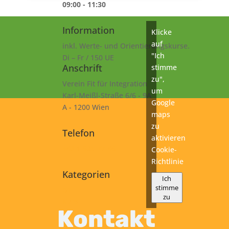
09:00 - 11:30
Information
Klicke
auf
inkl. Werte- und Orientierungskurse.
"Ich
Di – Fr / 150 UE
Anschrift
stimme
zu",
Verein Fit für Integration
um
Karl-Meißl-Straße 6/6 - 9A
Google
A - 1200 Wien
maps
zu
Telefon
aktivieren
+43 1 925 77 46
Cookie-
Richtlinie
Kategorien
Ich
stimme
B1
zu
Kurs
Kontakt