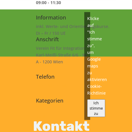
09:00 - 11:30
Information
Klicke
auf
inkl. Werte- und Orientierungskurse.
"Ich
Di – Fr / 150 UE
Anschrift
stimme
zu",
Verein Fit für Integration
um
Karl-Meißl-Straße 6/6 - 9A
Google
A - 1200 Wien
maps
zu
Telefon
aktivieren
+43 1 925 77 46
Cookie-
Richtlinie
Kategorien
Ich
stimme
B1
zu
Kurs
Kontakt