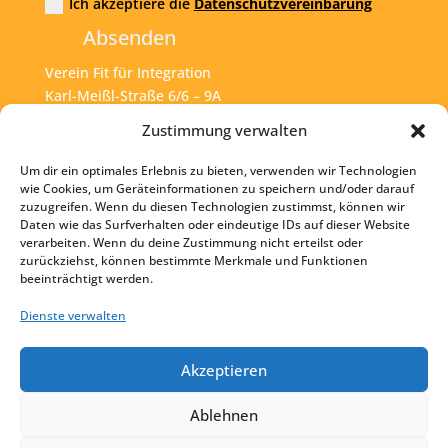
Ich akzeptiere die
Datenschutzvereinbarung
Absenden
Verein Fit für Integration
Karl-Meißl-Straße 6/6 – 9A
A – 1200 Wien
Zustimmung verwalten
Um dir ein optimales Erlebnis zu bieten, verwenden wir Technologien
Tel:
+43 1 925 77 46
wie Cookies, um Geräteinformationen zu speichern und/oder darauf
zuzugreifen. Wenn du diesen Technologien zustimmst, können wir
Mail:
office@fit4int.at
Daten wie das Surfverhalten oder eindeutige IDs auf dieser Website
verarbeiten. Wenn du deine Zustimmung nicht erteilst oder
zurückziehst, können bestimmte Merkmale und Funktionen
beeinträchtigt werden.
Startseite
Kontakt
Dienste verwalten
Impressum
Akzeptieren
Datenschutz
Ablehnen