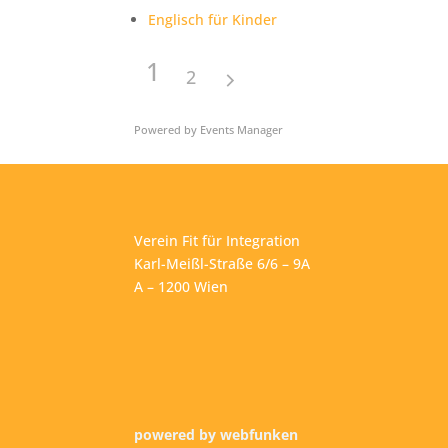
Englisch für Kinder
1
2
Powered by
Events Manager
Verein Fit für Integration
Karl-Meißl-Straße 6/6 – 9A
A – 1200 Wien
powered by webfunken