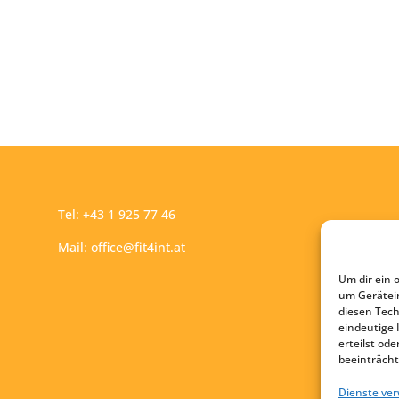
Tel:
+43 1 925 77 46
Mail:
office@fit4int.at
Um dir ein 
um Gerätei
diesen Tech
eindeutige 
erteilst o
beeinträcht
Dienste ve